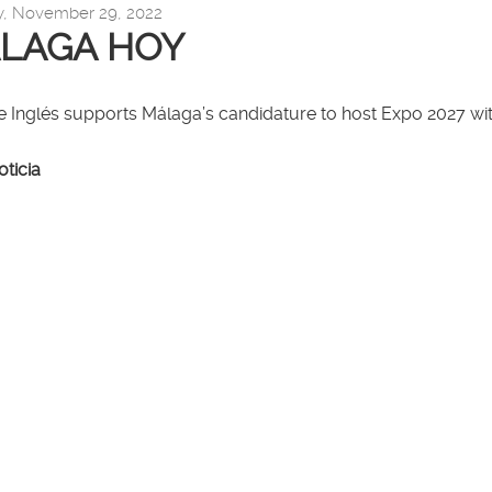
y, November 29, 2022
LAGA HOY
te Inglés supports Málaga’s candidature to host Expo 2027 w
noticia
llapse
llapse