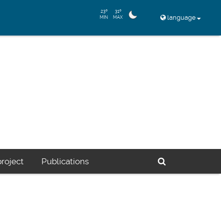
23º
31º
language
MIN
MAX
Buscador
roject
Publications