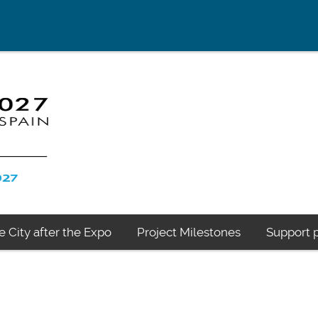
e City after the Expo
Project Milestones
Support p