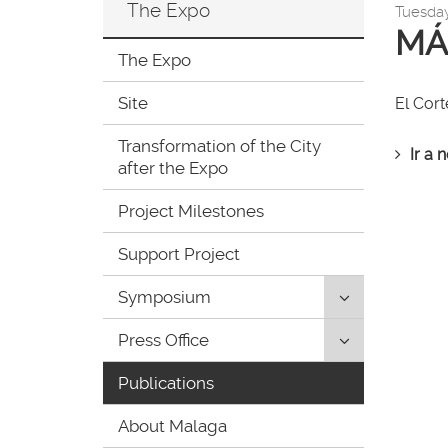
The Expo
Tuesda
ir
MÁ
a
la
The Expo
página
de
Site
El Cor
inicio
Transformation of the City
Ir a 
after the Expo
Project Milestones
Support Project
Click
Symposium
to
Click
Press Office
uncollapse/co
to
children:
Publications
uncollapse/co
'Symposium'
children:
About Malaga
'Press