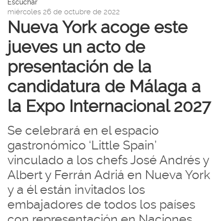
Escuchar
idioma
gen
página
a
miércoles 26 de octubre de 2022
|
de
Nueva York acoge este
nav
inicio
la
Ex
jueves un acto de
202
Expo
Má
Internacional
presentación de la
2027
candidatura de Málaga a
la Expo Internacional 2027
Se celebrará en el espacio
gastronómico ‘Little Spain’
vinculado a los chefs José Andrés y
Albert y Ferrán Adriá en Nueva York
y a él están invitados los
embajadores de todos los países
con representación en Naciones